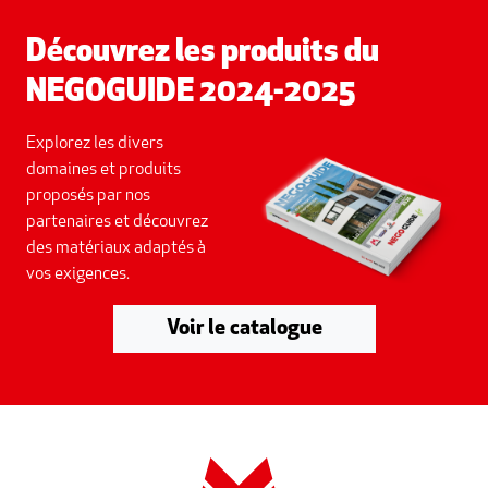
Découvrez les produits du
NEGOGUIDE 2024-2025
Explorez les divers
domaines et produits
proposés par nos
partenaires et découvrez
des matériaux adaptés à
vos exigences.
Voir le catalogue