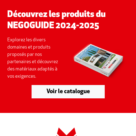
Découvrez les produits du
NEGOGUIDE 2024-2025
Explorez les divers
domaines et produits
proposés par nos
partenaires et découvrez
des matériaux adaptés à
vos exigences.
Voir le catalogue