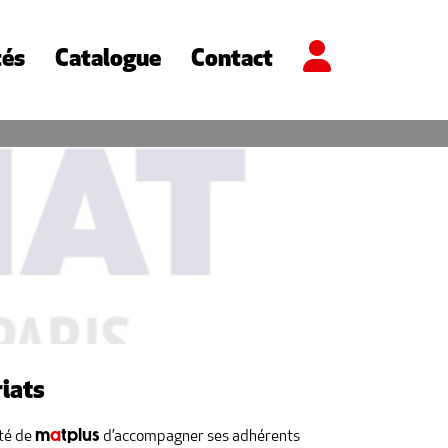
tés
Catalogue
Contact
iats
m
a
tplus
nté de
d’accompagner ses adhérents