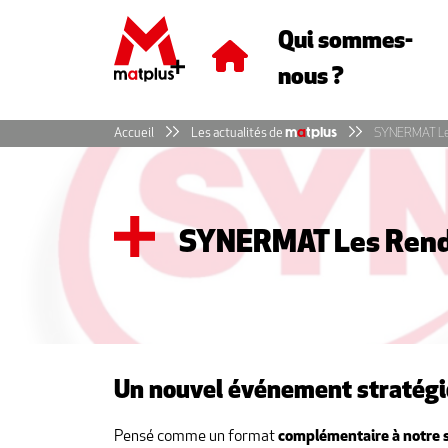
Panneau de gestion des cookies
Qui sommes-
nous ?
Accueil
Les actualités de
m
a
tplus
SYNERMAT Le
SYNERMAT Les Rend
Un nouvel événement stratégiq
Pensé comme un format
complémentaire à notre 