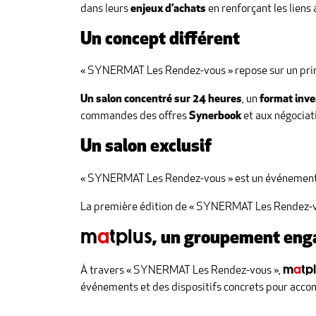
dans leurs
enjeux d’achats
en renforçant les liens 
Un concept différent
« SYNERMAT Les Rendez-vous » repose sur un prin
Un salon concentré sur 24 heures
, un
format inve
commandes des offres
Synerbook
et aux négociati
Un salon exclusif
« SYNERMAT Les Rendez-vous » est un événemen
La première édition de « SYNERMAT Les Rendez-v
m
a
tplus
, un groupement eng
m
a
tp
À travers « SYNERMAT Les Rendez-vous »,
événements et des dispositifs concrets pour acc