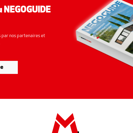
du NEGOGUIDE
 par nos partenaires et
.
ue