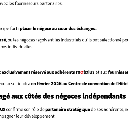
avec les fournisseurs partenaires.
cipe fort :
placer le négoce au cœur des échanges.
rsé
, où les négoces reçoivent les industriels qu’ils ont sélectionné
ons individuelles.
m
a
tplus
t
exclusivement réservé aux adhérents
et aux
fournisse
ous » se tiendra
en février 2026 au Centre de convention de l’Hôte
agé aux côtés des négoces indépendants
lus
confirme son rôle de
partenaire stratégique
de ses adhérents, n
ompagner leur développement.