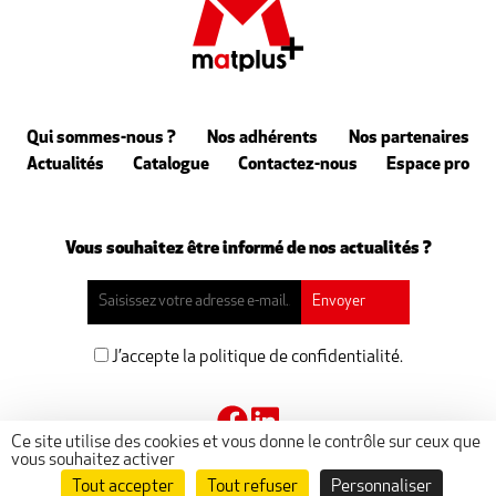
Qui sommes-nous ?
Nos adhérents
Nos partenaires
Actualités
Catalogue
Contactez-nous
Espace pro
Vous souhaitez être informé de nos actualités ?
J’accepte la politique de confidentialité.
Ce site utilise des cookies et vous donne le contrôle sur ceux que
vous souhaitez activer
Tout accepter
Tout refuser
Personnaliser
@ 2023 matplus -
Mentions légales
-
Politique de confidentialité