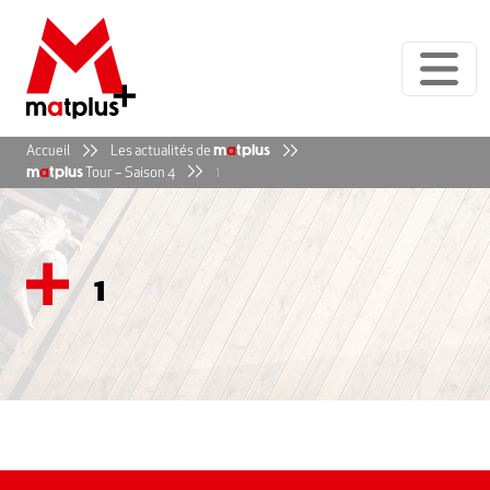
Panneau de gestion des cookies
Accueil
Les actualités de
m
a
tplus
m
a
tplus
Tour – Saison 4
1
1