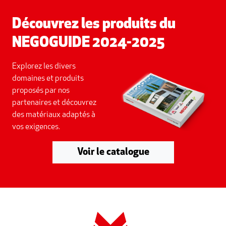
Découvrez les produits du
NEGOGUIDE 2024-2025
Explorez les divers
domaines et produits
proposés par nos
partenaires et découvrez
des matériaux adaptés à
vos exigences.
Voir le catalogue