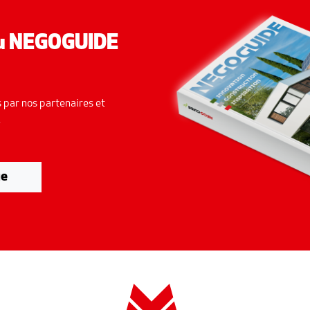
du NEGOGUIDE
 par nos partenaires et
.
ue