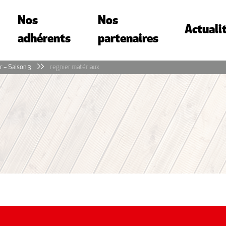
Nos
Nos
Actuali
adhérents
partenaires
r – Saison 3
regnier matériaux