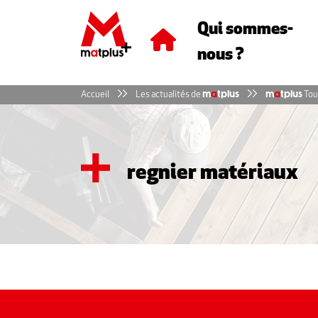
Panneau de gestion des cookies
Qui sommes-
nous ?
Accueil
Les actualités de
m
a
tplus
m
a
tplus
Tou
regnier matériaux