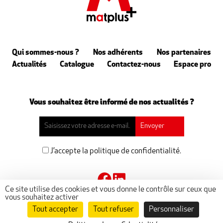
Qui sommes-nous ?
Nos adhérents
Nos partenaires
Actualités
Catalogue
Contactez-nous
Espace pro
Vous souhaitez être informé de nos actualités ?
J’accepte la politique de confidentialité.
Ce site utilise des cookies et vous donne le contrôle sur ceux que
vous souhaitez activer
Tout accepter
Tout refuser
Personnaliser
@ 2023 matplus -
Mentions légales
-
Politique de confidentialité