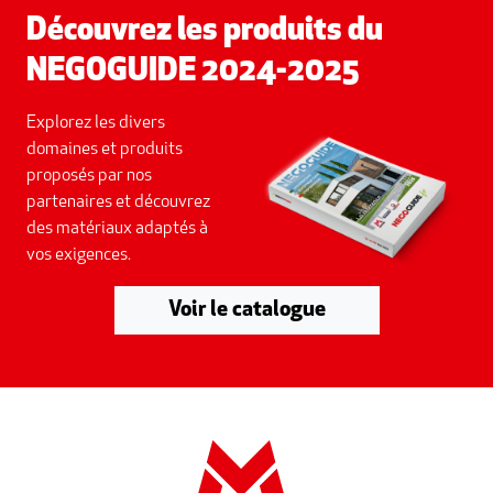
Découvrez les produits du
NEGOGUIDE 2024-2025
Explorez les divers
domaines et produits
proposés par nos
partenaires et découvrez
des matériaux adaptés à
vos exigences.
Voir le catalogue