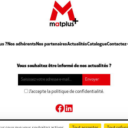
us ?
Nos adhérents
Nos partenaires
Actualités
Catalogue
Contactez
Vous souhaitez être informé de nos actualités ?
J’accepte la politique de confidentialité.
Mentions légales
-
Politique de confidentialité
- Réalisation
Révélati