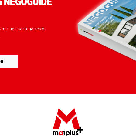
du NEGOGUIDE
 par nos partenaires et
.
ue